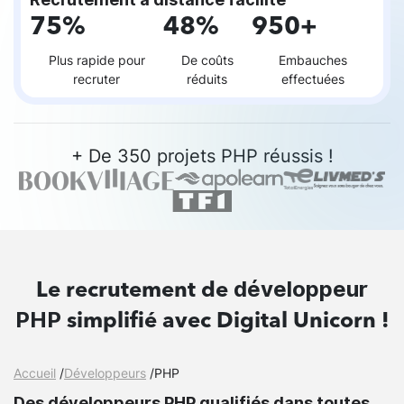
75%
48%
950+
Plus rapide pour
De coûts
Embauches
recruter
réduits
effectuées
+ De 350 projets PHP réussis !
développeur
Le recrutement de
PHP
simplifié avec Digital Unicorn !
Accueil
/
Développeurs
/
PHP
Des développeurs PHP qualifiés dans toutes