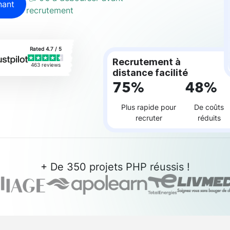
nant
recrutement
Rated 4.7 / 5
Recrutement à
463 reviews
distance facilité
75%
48%
Plus rapide pour
De coûts
recruter
réduits
+ De 350 projets PHP réussis !