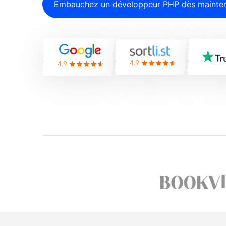
Embauchez un développeur PHP dès mainte
4.9
4.9