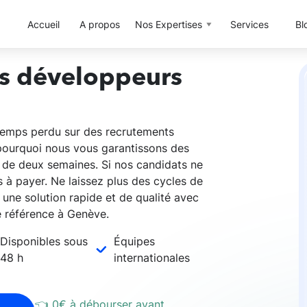
Accueil
A propos
Nos Expertises
Services
Bl
rs développeurs
temps perdu sur des recrutements
t pourquoi nous vous garantissons des
 de deux semaines. Si nos candidats ne
s à payer. Ne laissez plus des cycles de
 une solution rapide et de qualité avec
e référence à Genève.
Disponibles sous
Équipes
48 h
internationales
👈 0€ à débourser
avant