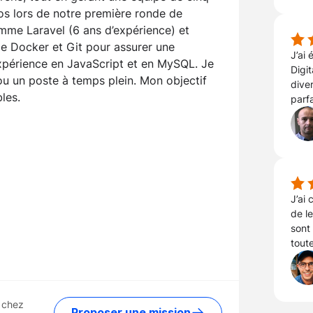
s lors de notre première ronde de
mme Laravel (6 ans d’expérience) et
me Docker et Git pour assurer une
J’ai
 expérience en JavaScript et en MySQL. Je
Digit
ou un poste à temps plein. Mon objectif
diver
les.
parf
J’ai 
de l
sont 
toute
 chez
Proposer une mission