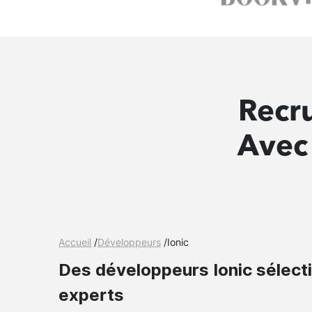
Recr
Avec 
Accueil
/
Développeurs
/
Ionic
Des développeurs Ionic sélect
experts