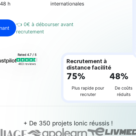
48 h
internationales
👈 0€ à débourser
avant
nant
recrutement
Rated 4.7 / 5
Recrutement à
463 reviews
distance facilité
75%
48%
Plus rapide pour
De coûts
recruter
réduits
+ De 350 projets Ionic réussis !