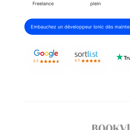
Freelance
plein
Embauchez un développeur Ionic dès mainte
4.9
4.9