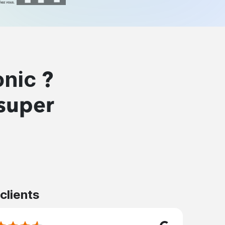
onic
?
 super
 clients