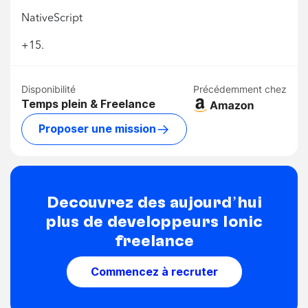
NativeScript
+15.
Disponibilité
Précédemment chez
Temps plein & Freelance
Proposer une mission
Découvrez dès aujourd’hui
plus de développeurs Ionic
freelance
Commencez à recruter