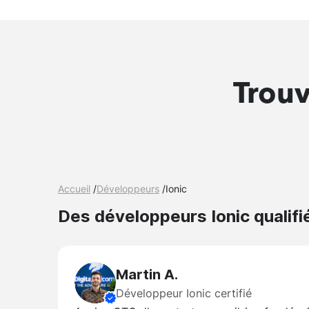
Trou
Accueil
/
Développeurs
/
Ionic
Des développeurs Ionic qualifié
Martin A.
Développeur Ionic certifié