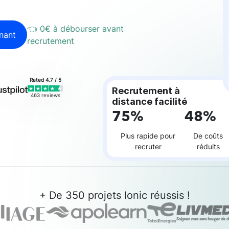
👈 0€ à débourser
avant
nant
recrutement
Rated 4.7 / 5
Recrutement à
463 reviews
distance facilité
75%
48%
Plus rapide pour
De coûts
recruter
réduits
+ De 350 projets Ionic réussis !