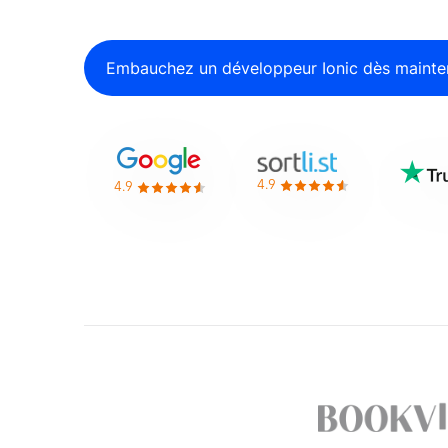
Embauchez un développeur Ionic dès mainte
4.9
4.9