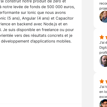
’ai construit notre produit de zéro et
reco
à notre levée de fonds de 500 000 euros,
proje
erformante sur Ionic que nous avons
onic (5 ans), Angular (4 ans) et Capacitor
périence en backend avec Node.js et en
Je suis disponible en freelance ou pour
ientée vers des résultats concrets et je
e développement d’applications mobiles.
J’ai
Digit
profi
J’ai 
en Io
exce