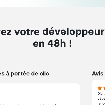
développeur 
vez votre
en 48h !
s à portée de clic
Avis
Digi
dével
renc