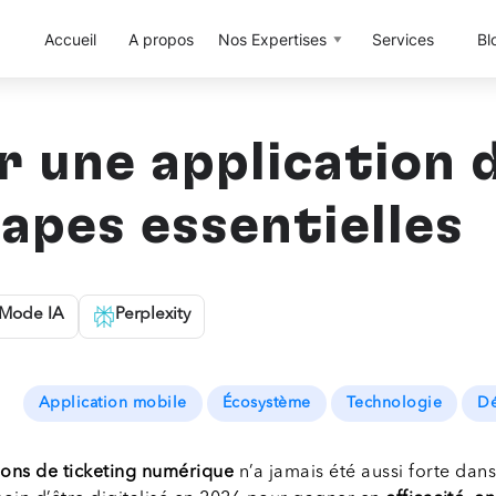
Accueil
A propos
Nos Expertises
Services
Bl
une application d
tapes essentielles
Mode IA
Perplexity
Application mobile
Écosystème
Technologie
Dé
ons de ticketing numérique
n’a jamais été aussi forte dan