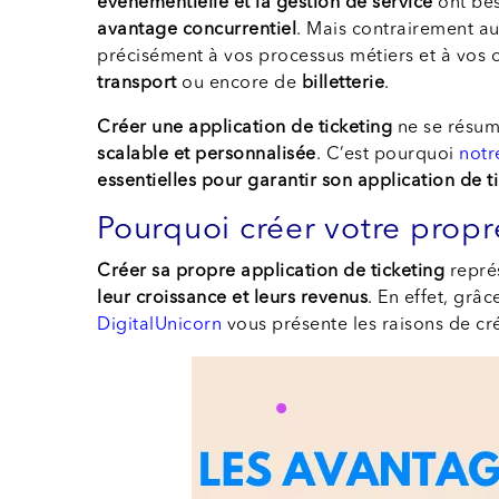
évènementielle et la gestion de service
ont bes
avantage concurrentiel
. Mais contrairement au
précisément à vos processus métiers et à vos ob
transport
ou encore de
billetterie
.
Créer une application de ticketing
ne se résum
scalable et personnalisée
. C’est pourquoi
notr
essentielles pour garantir son application de t
Pourquoi créer votre propre
Créer sa propre application de ticketing
repré
leur croissance et leurs revenus
. En effet, grâ
DigitalUnicorn
vous présente les raisons de cré