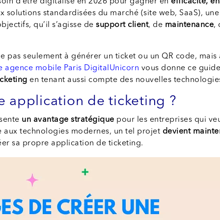
oin d’être digitalisé en 2026 pour gagner en
efficacité, en
x solutions standardisées du marché (site web, SaaS), une 
jectifs, qu’il s’agisse de
support client
, de
maintenance
,
e pas seulement à générer un ticket ou un QR code, mais
e agence mobile Paris DigitalUnicorn
vous donne ce guide
icketing
en tenant aussi compte des nouvelles technologie
 application de ticketing ?
sente
un avantage stratégique
pour les entreprises qui ve
ce aux technologies modernes, un tel projet
devient mainten
er sa propre application de ticketing.