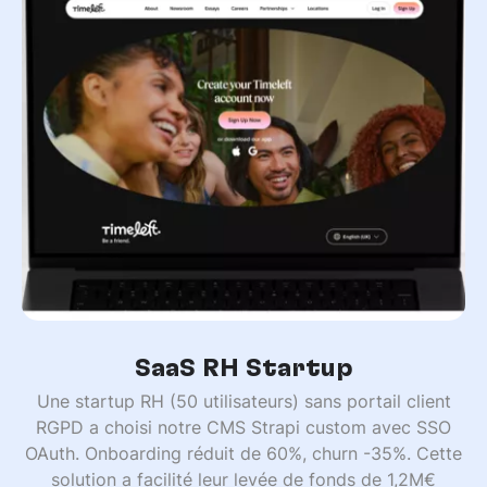
SaaS RH Startup
Une startup RH (50 utilisateurs) sans portail client
RGPD a choisi notre CMS Strapi custom avec SSO
OAuth. Onboarding réduit de 60%, churn -35%. Cette
solution a facilité leur levée de fonds de 1,2M€