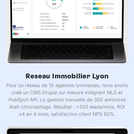
Réseau Immobilier Lyon
Pour un réseau de 15 agences lyonnaises, nous avons
créé un CMS Drupal sur mesure intégrant MLS et
HubSpot API. La gestion manuelle de 300 annonces
était chronophage. Résultat : +320 leads/mois, ROI
x4 en 4 mois, satisfaction client NPS 92%.