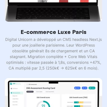
E-commerce Luxe Paris
Digital Unicorn a développé un CMS headless Next.js
pour une joaillerie parisienne. Leur WordPress
obsolète générait 8s de chargement et un CA
stagnant. Migration complète + Core Web Vitals
optimisés : vitesse passée à 1,8s, conversions +47%,
CA multiplié par 2,5 (250k€ → 625k€ en 6 mois).