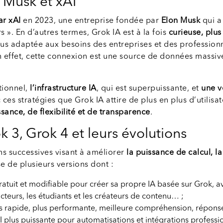
n Musk et xAI
ar xAI
en 2023, une entreprise fondée par
Elon Musk
qui a
s ». En d’autres termes, Grok IA est à la fois
curieuse, plus
us adaptée aux besoins des entreprises et des professionn
En effet, cette connexion est une source de données massiv
tionnel,
l’infrastructure IA
, qui est superpuissante, et
une v
es stratégies que Grok IA attire de plus en plus d’utilisat
ance, de flexibilité et de transparence
.
ok 3, Grok 4 et leurs évolutions
s successives visant à améliorer
la puissance de calcul, l
se de plusieurs versions dont :
gratuit et modifiable pour créer sa propre IA basée sur Grok, 
cteurs, les étudiants et les créateurs de contenu… ;
us rapide, plus performante, meilleure compréhension, réponse
 plus puissante pour automatisations et intégrations professio