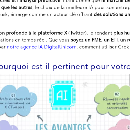
hes et l’analyse prédictive
. Etant donné que
le marché de
 que les autres
, le choix de la meilleure IA pour son entre
 musk, émerge comme un acteur clé offrant
des solutions un
ion profonde à la plateforme X
(Twitter), le rendant
plus h
rmations en temps réel. Que vous
soyez un PME, un ETI, un 
par
notre agence IA DigitalUnicorn
, comment utiliser Grok
urquoi est-il pertinent pour votre