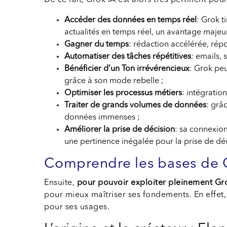
De ce fait, Grok IA est alors très pertinent po
Accéder des données en temps réel
: Grok t
actualités en temps réel, un avantage maje
Gagner du temps
: rédaction accélérée, ré
Automatiser des tâches répétitives
: emails,
Bénéficier d’un Ton irrévérencieux
: Grok peu
grâce à son mode rebelle ;
Optimiser les processus métiers
: intégratio
Traiter de grands volumes de données
: grâ
données immenses ;
Améliorer la prise de décision
: sa connexion
une pertinence inégalée pour la prise de dé
Comprendre les bases de 
Ensuite,
pour pouvoir exploiter pleinement Gro
pour mieux maîtriser ses fondements. En effet, 
pour ses usages.