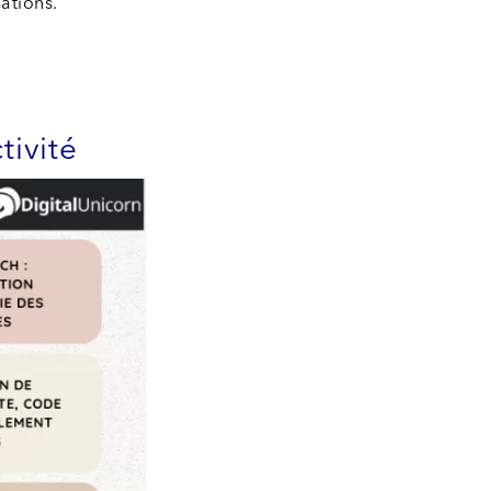
ations.
tivité