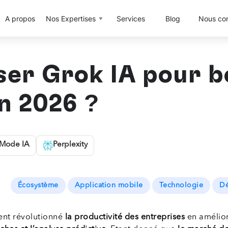
A propos
Nos Expertises
Services
Blog
Nous con
ser Grok IA pour b
n 2026 ?
Mode IA
Perplexity
Écosystème
Application mobile
Technologie
Dé
nt révolutionné
la productivité des entreprises
en amélio