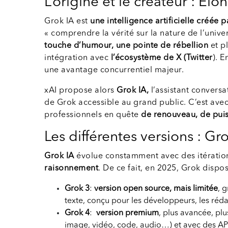
L’origine et le créateur : Elo
Grok IA est
une intelligence artificielle créée p
« comprendre la vérité sur la nature de l’univer
touche d’humour, une pointe de rébellion
et pl
intégration avec
l’écosystème de X (Twitter
). 
une avantage concurrentiel majeur.
xAI propose alors
Grok IA,
l’assistant conversa
de Grok accessible au grand public. C’est avec c
professionnels en quête
de renouveau, de puiss
Les différentes versions : Gr
Grok IA
évolue constamment avec des itération
raisonnement
. De ce fait, en 2025, Grok dispo
Grok 3
:
version open source, mais limitée
, 
texte, conçu pour les développeurs, les réda
Grok 4
:
version premium
, plus avancée, pl
image, vidéo, code, audio…) et avec des API