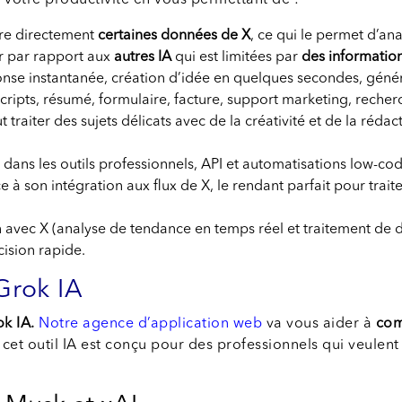
ur votre productivité en vous permettant de :
ire directement
certaines données de X
, ce qui le permet d’an
ur par rapport aux
autres IA
qui est limitées par
des information
ponse instantanée, création d’idée en quelques secondes, gén
 scripts, résumé, formulaire, facture, support marketing, reche
t traiter des sujets délicats avec de la créativité et de la ré
n dans les outils professionnels, API et automatisations low-cod
ce à son intégration aux flux de X, le rendant parfait pour tra
 avec X (analyse de tendance en temps réel et traitement de d
cision rapide.
Grok IA
k IA.
Notre agence d’application web
va vous aider à
com
cet outil IA est conçu pour des professionnels qui veulent